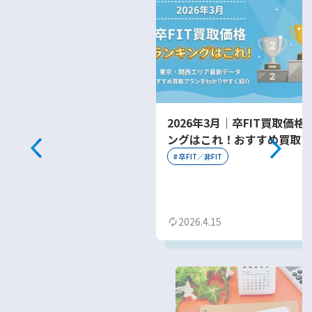
2026年3月｜卒FIT買取価格
ングはこれ！おすすめ買取プ
をわかりやすく紹介
#
卒FIT／非FIT
2026.4.15