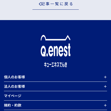
記事一覧に戻る
個人のお客様
＋
法人のお客様
＋
個人のお客様TOP
Qベーシックプラン
マイページ
よるトクプラン
法人のお客様TOP
電気料金シミュレーション
高圧・特別高圧電力
卒FIT／非FIT電力買取（エネまかせ）
規約・約款
＋
低圧電力（50kW未満）
蓄電運用サービス
コーポレートPPA