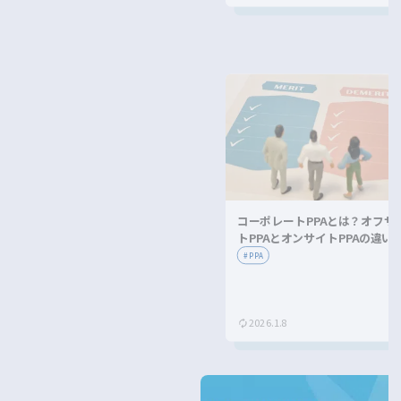
コーポレートPPAとは？オフサ
トPPAとオンサイトPPAの違い
メリット・デメリットを解説！
#
PPA
2026.1.8