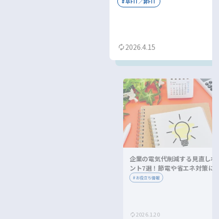
をわかりやすく紹介
#
卒FIT／非FIT
2026.4.15
企業の電気代削減する見直しポ
ント7選！節電や省エネ対策に
ながる方法を紹介！
#
お役立ち情報
2026.1.20