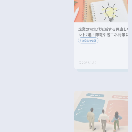
企業の電気代削減する見直しポ
ント7選！節電や省エネ対策に
ながる方法を紹介！
#
お役立ち情報
2026.1.20