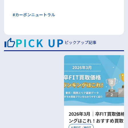
#
カーボンニュートラル
PICK UP
ピックアップ記事
2026年3月｜卒FIT買取価格
ングはこれ！おすすめ買取プ
をわかりやすく紹介
#
卒FIT／非FIT