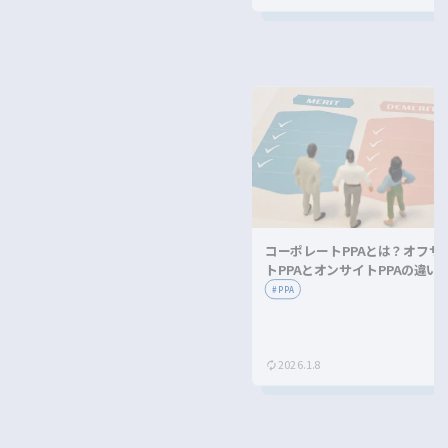
コーポレートPPAとは？オフサ
トPPAとオンサイトPPAの違い
メリット・デメリットを解説！
#
PPA
2026.1.8