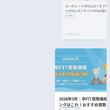
コーポレートPPAとは？オフサ
トPPAとオンサイトPPAの違い
メリット・デメリットを解説！
#
PPA
2026.1.8
2026年3月｜卒FIT買取価格
ングはこれ！おすすめ買取プ