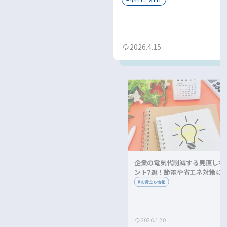
2026.4.15
企業の電気代削減する見直しポ
ント7選！節電や省エネ対策に
ながる方法を紹介！
#
お役立ち情報
2026.1.20