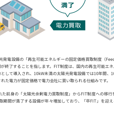
光発電設備の「再生可能エネルギーの固定価格買取制度（Feed-in T
が終了することを指します。FIT制度は、国内の再生可能エ
として導入され、10kW未満の太陽光発電設備では10年間、1
された電力が固定価格で電力会社に買い取られる仕組みです。
された前身の「太陽光余剰電力買取制度」からFIT制度への移行を
買取期間が満了する設備が年々増加しており、「卒FIT」を迎