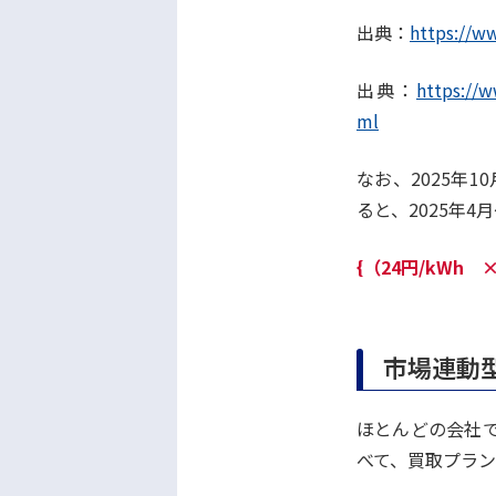
出典：
https://w
出典：
https://w
ml
なお、2025年
ると、2025年
{（24円/kWh 
市場連動
ほとんどの会社で
べて、買取プラ