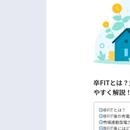
卒FITとは
やすく解説
卒FITとは？
卒FIT後の売
市場連動型電
卒FIT後には