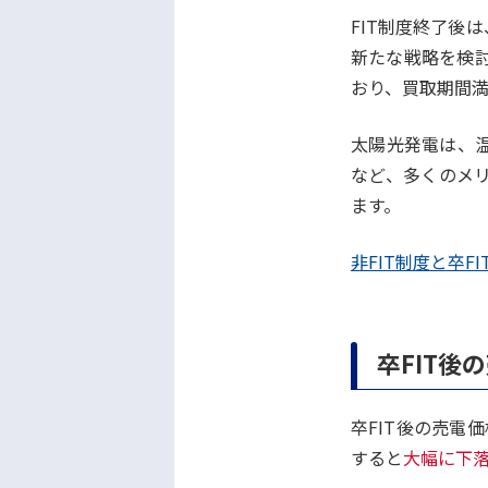
FIT制度終了後
新たな戦略を検討
おり、買取期間
太陽光発電は、
など、多くのメ
ます。
非FIT制度と卒F
卒FIT後
卒FIT後の売電
すると
大幅に下