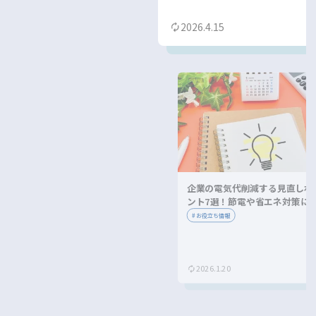
2026.4.15
企業の電気代削減する見直しポ
ント7選！節電や省エネ対策に
ながる方法を紹介！
#
お役立ち情報
2026.1.20