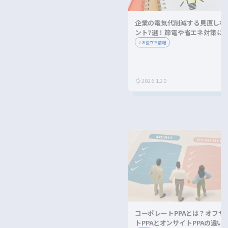
企業の電気代削減する見直しポ
ント7選！節電や省エネ対策に
ながる方法を紹介！
#
お役立ち情報
2026.1.20
コーポレートPPAとは？オフサ
トPPAとオンサイトPPAの違い