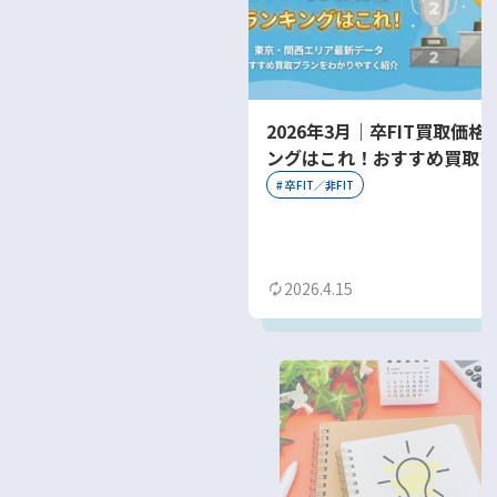
2026年3月｜卒FIT買取価格
ングはこれ！おすすめ買取プ
をわかりやすく紹介
#
卒FIT／非FIT
2026.4.15