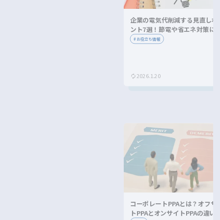
企業の電気代削減する見直しポ
ント7選！節電や省エネ対策に
ながる方法を紹介！
#
お役立ち情報
2026.1.20
コーポレートPPAとは？オフサ
トPPAとオンサイトPPAの違い