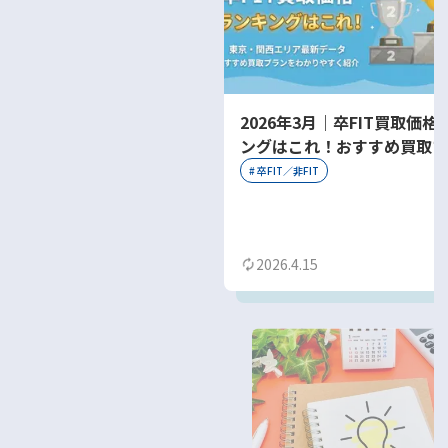
2026年3月｜卒FIT買取価格
ングはこれ！おすすめ買取プ
をわかりやすく紹介
#
卒FIT／非FIT
2026.4.15