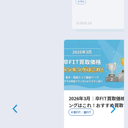
メリット・デメリットを解説！
#
PPA
2026.1.8
2026年3月｜卒FIT買取価格
ングはこれ！おすすめ買取プ
をわかりやすく紹介
#
卒FIT／非FIT