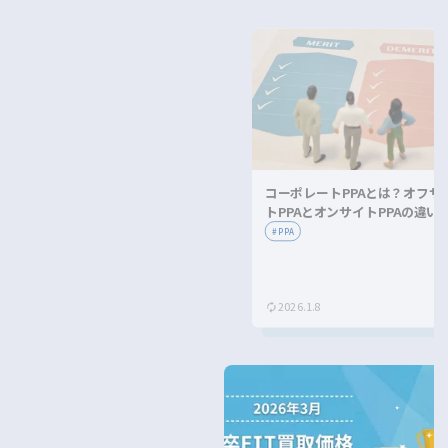
コーポレートPPAとは？オフサ
トPPAとオンサイトPPAの違い
メリット・デメリットを解説！
#
PPA
2026.1.8