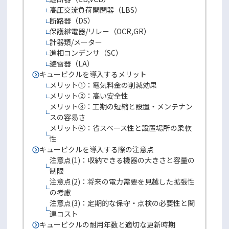
高圧交流負荷開閉器（LBS）
断路器（DS）
保護継電器/リレー（OCR,GR）
計器類/メーター
進相コンデンサ（SC）
避雷器（LA）
キュービクルを導入するメリット
メリット①：電気料金の削減効果
メリット②：高い安全性
メリット③：工期の短縮と設置・メンテナン
スの容易さ
メリット④：省スペース性と設置場所の柔軟
性
キュービクルを導入する際の注意点
注意点(1)：収納できる機器の大きさと容量の
制限
注意点(2)：将来の電力需要を見越した拡張性
の考慮
注意点(3)：定期的な保守・点検の必要性と関
連コスト
キュービクルの耐用年数と適切な更新時期