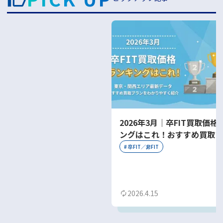
2026年3月｜卒FIT買取価格
ングはこれ！おすすめ買取プ
をわかりやすく紹介
#
卒FIT／非FIT
2026.4.15