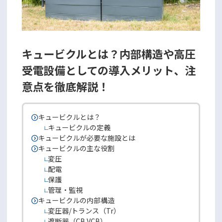
キュービクルとは？内部構造や高圧
受電設備としての導入メリット、注
意点を徹底解説！
キュービクルとは？
キュービクルの定義
キュービクルが必要な施設とは
キュービクルの主な役割
変圧
配電
保護
管理・監視
キュービクルの内部構造
変圧器/トランス（Tr）
遮断器（CB,VCB）