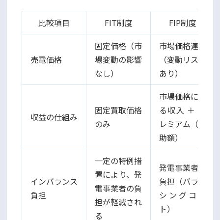
比較項目
FIT制度
FIP制度
固定価格（市
市場価格連動
売電価格
場変動の影響
（変動リスク
なし）
あり）
市場価格によ
固定買取価格
る収入 ＋ プ
収益の仕組み
のみ
レミアム（補
助額）
一定の特例措
発電事業者が
置により、発
インバランス
負担（バラン
電事業者の負
負担
シングコス
担が軽減され
ト）
る