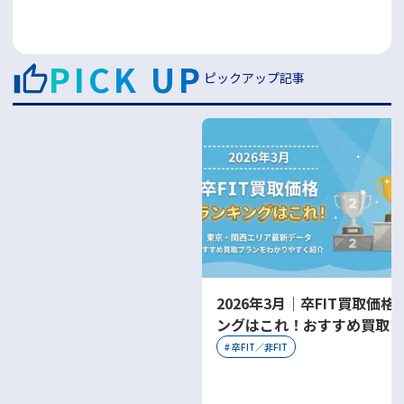
PICK UP
ピックアップ記事
2026年3月｜卒FIT買取価格
ングはこれ！おすすめ買取プ
をわかりやすく紹介
#
卒FIT／非FIT