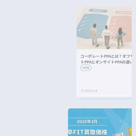
コーポレートPPAとは？オフサ
トPPAとオンサイトPPAの違い
メリット・デメリットを解説！
#
PPA
2026.1.8