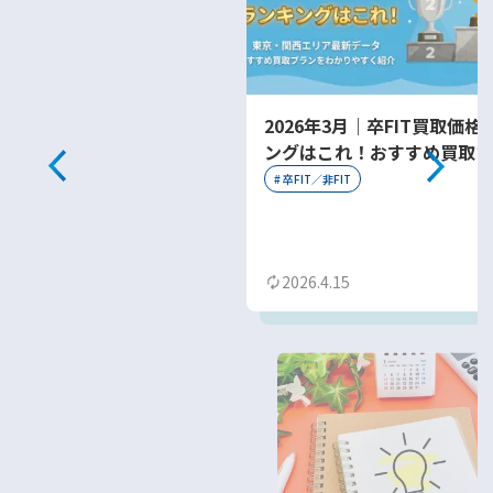
2026年3月｜卒FIT買取価格
ングはこれ！おすすめ買取プ
をわかりやすく紹介
#
卒FIT／非FIT
2026.4.15