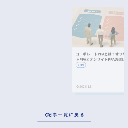
コーポレートPPAとは？オフサ
トPPAとオンサイトPPAの違い
メリット・デメリットを解説！
#
PPA
2026.1.8
記事一覧に戻る