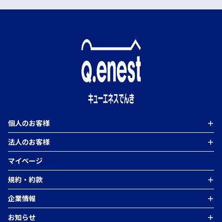
個人のお客様
＋
法人のお客様
＋
個人のお客様TOP
Qベーシックプラン
マイページ
よるトクプラン
法人のお客様TOP
電気料金シミュレーション
高圧・特別高圧電力
卒FIT／非FIT電力買取（エネまかせ）
規約・約款
＋
低圧電力（50kW未満）
蓄電運用サービス
コーポレートPPA
新規受付終了のプラン
環境価値
企業情報
＋
重要説明事項・電気需給約款
電気の販売に関する勧誘方針
お知らせ
＋
特定商取引法に基づく表記
会社概要