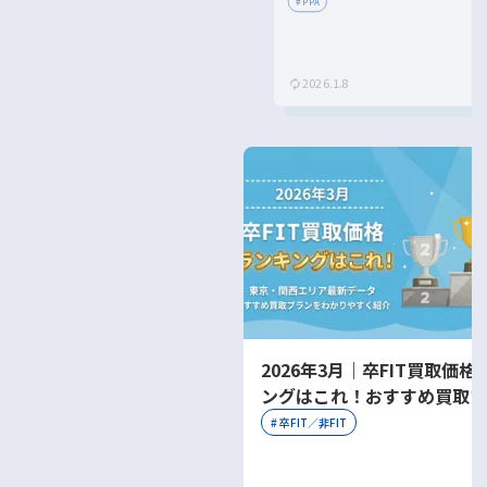
メリット・デメリットを解説！
#
PPA
2026.1.8
2026年3月｜卒FIT買取価格
ングはこれ！おすすめ買取プ
をわかりやすく紹介
#
卒FIT／非FIT