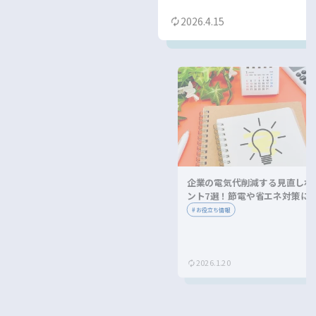
2026.4.15
企業の電気代削減する見直しポ
ント7選！節電や省エネ対策に
ながる方法を紹介！
#
お役立ち情報
2026.1.20