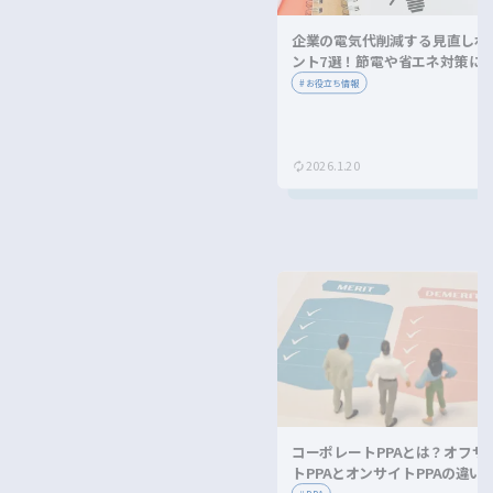
企業の電気代削減する見直しポ
ント7選！節電や省エネ対策に
ながる方法を紹介！
#
お役立ち情報
2026.1.20
コーポレートPPAとは？オフサ
トPPAとオンサイトPPAの違い