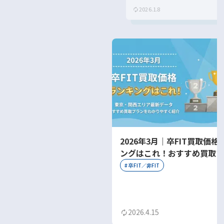
2026.1.8
2026年3月｜卒FIT買取価格
ングはこれ！おすすめ買取プ
をわかりやすく紹介
#
卒FIT／非FIT
2026.4.15