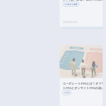
ながる方法を紹介！
#
お役立ち情報
2026.1.20
コーポレートPPAとは？オフサ
トPPAとオンサイトPPAの違い
メリット・デメリットを解説！
#
PPA