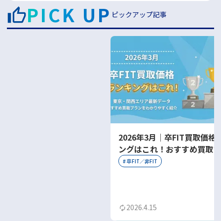
PICK UP
ピックアップ記事
2026年3月｜卒FIT買取価格
ングはこれ！おすすめ買取プ
をわかりやすく紹介
#
卒FIT／非FIT
2026.4.15