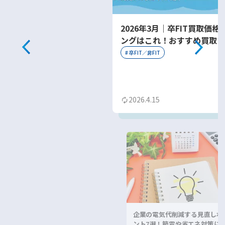
2026年3月｜卒FIT買取価格
ングはこれ！おすすめ買取プ
をわかりやすく紹介
#
卒FIT／非FIT
2026.4.15
企業の電気代削減する見直しポ
ント7選！節電や省エネ対策に