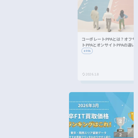
コーポレートPPAとは？オフサ
トPPAとオンサイトPPAの違い
メリット・デメリットを解説！
#
PPA
2026.1.8