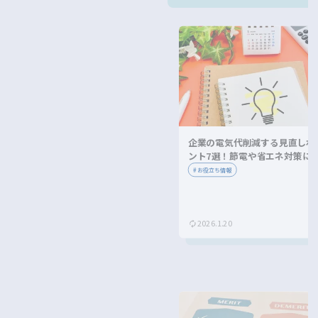
企業の電気代削減する見直しポ
ント7選！節電や省エネ対策に
ながる方法を紹介！
#
お役立ち情報
2026.1.20