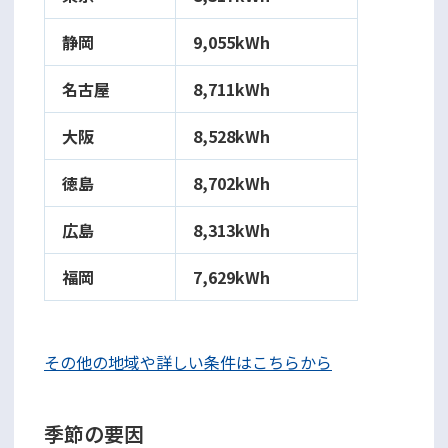
静岡
9,055kWh
名古屋
8,711kWh
大阪
8,528kWh
徳島
8,702kWh
広島
8,313kWh
福岡
7,629kWh
その他の地域や詳しい条件はこちらから
季節の要因