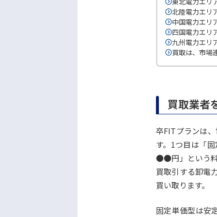
東北電力エリ
北陸電力エリ
中国電力エリ
四国電力エリ
九州電力エリ
買取は、市場
買取業者
卒FITプランは
す。1つ目は「固
●●円」という
買取引する卸電力
買い取ります。
固定単価型は安