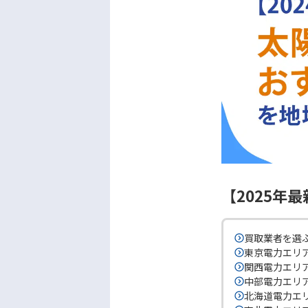
【2025年
買取業者を選
東京電力エリ
関西電力エリ
中部電力エリ
北海道電力エ