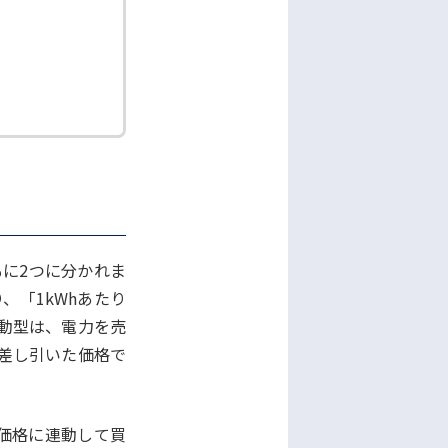
もに2つに分かれま
、「1kWhあたり
動型は、電力を売
を差し引いた価格で
価格に連動して買