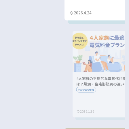
2026.4.24
4人家族の平均的な電気代相場
は？月別・住宅形態別の違いや
約方法を紹介！
#
お役立ち情報
2026.1.26