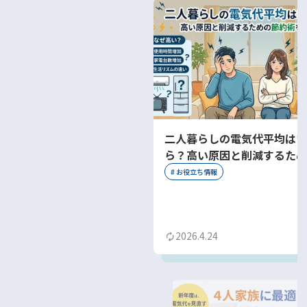
二人暮らしの電気代平均はい
ら？高い原因と削減するため
約術を解説
#
お役立ち情報
2026.4.24