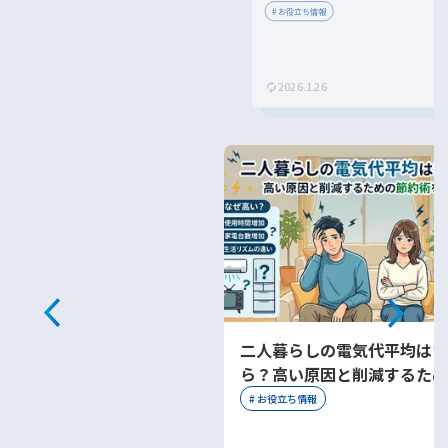
約方法を紹介！
#
お役立ち情報
2026.1.26
二人暮らしの電気代平均はい
ら？高い原因と削減するため
約術を解説
#
お役立ち情報