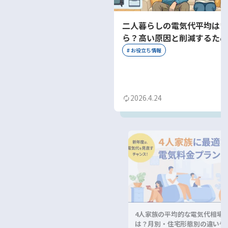
二人暮らしの電気代平均はい
ら？高い原因と削減するため
約術を解説
#
お役立ち情報
2026.4.24
4人家族の平均的な電気代相場
は？月別・住宅形態別の違いや